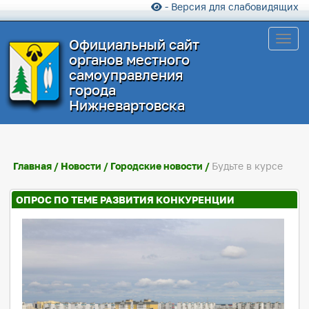
- Версия для слабовидящих
Toggl
Официальный сайт
органов местного
самоуправления
города
Нижневартовска
Главная
/
Новости
/
Городские новости
/
Будьте в курсе
ОПРОС ПО ТЕМЕ РАЗВИТИЯ КОНКУРЕНЦИИ