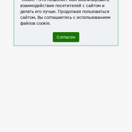
взаимодействие посетителей с сайтом и
делать его лучше. Продолжая пользоваться
сайтом, Вы соглашаетесь с использованием
файлов cookie.
Согласен
Служба по контракту в ХМАО-Югре
Антитеррористическая комиссия города Нижневартовска
Противодействие коррупции
Нижневартовск – город дружбы
Общественные советы
Мы исполняем 8-ФЗ
Политика в отношении обработки персональных данных