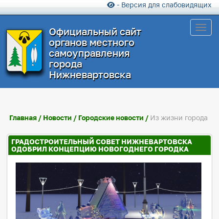
- Версия для слабовидящих
Toggl
Официальный сайт
органов местного
самоуправления
города
Нижневартовска
Главная
/
Новости
/
Городские новости
/
Из жизни города
ГРАДОСТРОИТЕЛЬНЫЙ СОВЕТ НИЖНЕВАРТОВСКА
ОДОБРИЛ КОНЦЕПЦИЮ НОВОГОДНЕГО ГОРОДКА