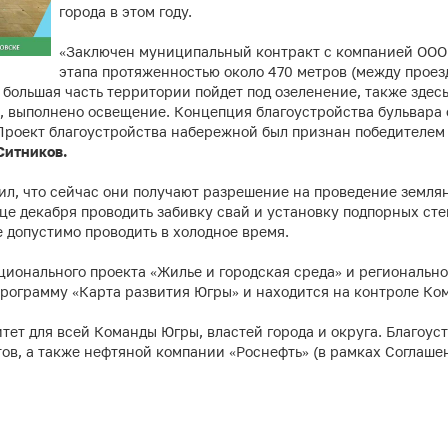
города в этом году.
«Заключен муниципальный контракт с компанией ООО 
этапа протяженностью около 470 метров (между проез
 большая часть территории пойдет под озеленение, также здесь
, выполнено освещение. Концепция благоустройства бульвара
 Проект благоустройства набережной был признан победителем
Ситников.
л, что сейчас они получают разрешение на проведение землян
це декабря проводить забивку свай и установку подпорных сте
е допустимо проводить в холодное время.
ционального проекта «Жилье и городская среда» и региональ
программу «Карта развития Югры» и находится на контроле Ко
ет для всей Команды Югры, властей города и округа. Благоуст
тов, а также нефтяной компании «Роснефть» (в рамках Соглаше