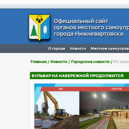
Официальный сайт
органов местного самоуп
города Нижневартовска
О городе
Новости
Местное самоупра
Главная
/
Новости
/
Городские новости
/
Из жиз
БУЛЬВАР НА НАБЕРЕЖНОЙ ПРОДОЛЖИТСЯ