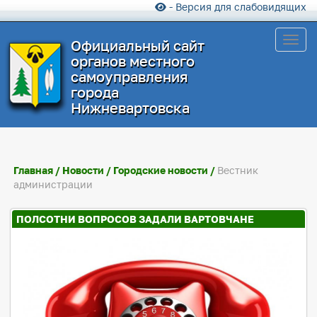
- Версия для слабовидящих
Toggl
Официальный сайт
органов местного
самоуправления
города
Нижневартовска
Главная
/
Новости
/
Городские новости
/
Вестник
администрации
ПОЛСОТНИ ВОПРОСОВ ЗАДАЛИ ВАРТОВЧАНЕ