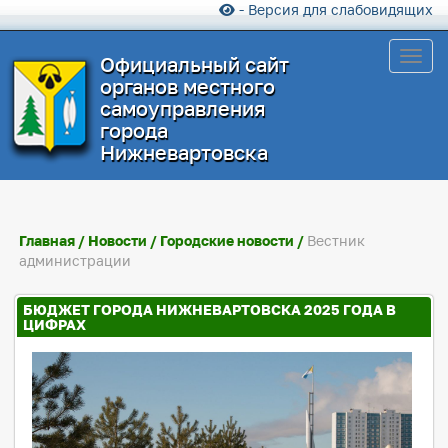
- Версия для слабовидящих
Toggl
Официальный сайт
органов местного
самоуправления
города
Нижневартовска
Главная
/
Новости
/
Городские новости
/
Вестник
администрации
БЮДЖЕТ ГОРОДА НИЖНЕВАРТОВСКА 2025 ГОДА В
ЦИФРАХ