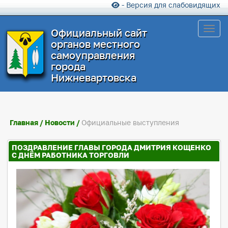
- Версия для слабовидящих
Toggl
Официальный сайт
органов местного
самоуправления
города
Нижневартовска
Главная
/
Новости
/
Официальные выступления
ПОЗДРАВЛЕНИЕ ГЛАВЫ ГОРОДА ДМИТРИЯ КОЩЕНКО
С ДНЁМ РАБОТНИКА ТОРГОВЛИ