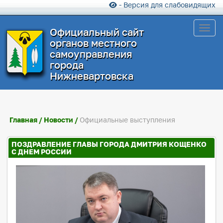
- Версия для слабовидящих
Toggl
Официальный сайт
органов местного
самоуправления
города
Нижневартовска
Главная
/
Новости
/
Официальные выступления
ПОЗДРАВЛЕНИЕ ГЛАВЫ ГОРОДА ДМИТРИЯ КОЩЕНКО
С ДНЕМ РОССИИ