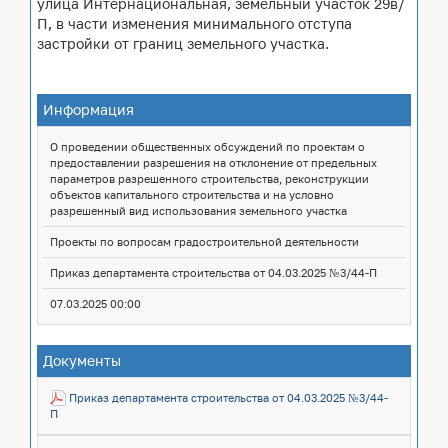
улица Интернациональная, земельный участок 29в/
П, в части изменения минимального отступа
застройки от границ земельного участка.
Информация
ДАТА
О проведении общественных обсуждений по проектам о
ТЕМА
НАПРАВЛЕНИЕ
ДОКУМЕНТ
И
предоставлении разрешения на отклонение от предельных
параметров разрешенного строительства, реконструкции
ВРЕМЯ
объектов капитального строительства и на условно
разрешенный вид использования земельного участка
Проекты по вопросам градостроительной деятельности
Приказ департамента строительства от 04.03.2025 №3/44-П
07.03.2025 00:00
Документы
ДОКУМЕНТЫ
Приказ департамента строительства от 04.03.2025 №3/44-
П