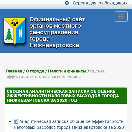
- Версия для слабовидящих
Toggl
Официальный сайт
органов местного
самоуправления
города
Нижневартовска
Главная
/
О городе
/
Налоги и финансы
/
Оценка
эффективности налоговых расходов
СВОДНАЯ АНАЛИТИЧЕСКАЯ ЗАПИСКА ОБ ОЦЕНКЕ
ЭФФЕКТИВНОСТИ НАЛОГОВЫХ РАСХОДОВ ГОРОДА
НИЖНЕВАРТОВСКА ЗА 2020 ГОД
Аналитическая записка об оценке эффективности
налоговых расходов города Нижневартовска за 2020