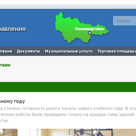
равления
вление
Документы
Муниципальные услуги
Торговая площадк
ртажи
бному году
 степень готовность школ к началу нового учебного года. В эт
гичные работы были проведены только на крышах семи зданий.
гое.