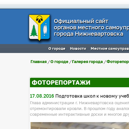
Официальный сайт
органов местного самоуп
города Нижневартовска
О городе
Новости
Местное самоупра
Главная
/
О городе
/
Галерея города
/
Фоторепо
ФОТОРЕПОРТАЖИ
17.08.2016
Подготовка школ к новому уче
Глава администрации г. Нижневартовска оценила
отремонтировали кровли. В прошлом году анало
современные интерактивные доски и многое дру