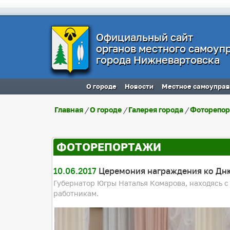
Официальный сайт
органов местного самоуп
города Нижневартовска
О городе
Новости
Местное самоупра
Главная
/
О городе
/
Галерея города
/
Фоторепо
ФОТОРЕПОРТАЖИ
10.06.2017
Церемония награждения ко Дн
Губернатор Югры Наталья Комарова, находясь 
работникам.