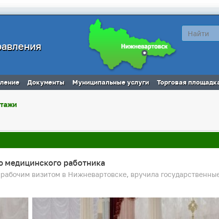
равления
вление
Документы
Муниципальные услуги
Торговая площадк
ртажи
ю медицинского работника
с рабочим визитом в Нижневартовске, вручила государственн