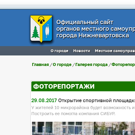
Официальный сайт
органов местного самоуп
города Нижневартовска
О городе
Новости
Местное самоупра
Главная
/
О городе
/
Галерея города
/
Фоторепо
ФОТОРЕПОРТАЖИ
29.08.2017
Открытие спортивной площадк
У жителей 10 микрорайона будет возможность и
Построить ее помогла компания СИБУР.