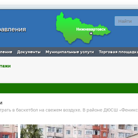
равления
вление
Документы
Муниципальные услуги
Торговая площадк
ртажи
и
грать в баскетбол на свежем воздухе. В районе ДЮСШ «Феникс