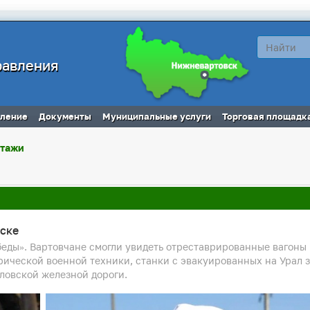
равления
вление
Документы
Муниципальные услуги
Торговая площадк
ртажи
ске
еды». Вартовчане смогли увидеть отреставрированные вагоны
ической военной техники, станки с эвакуированных на Урал з
ловской железной дороги.