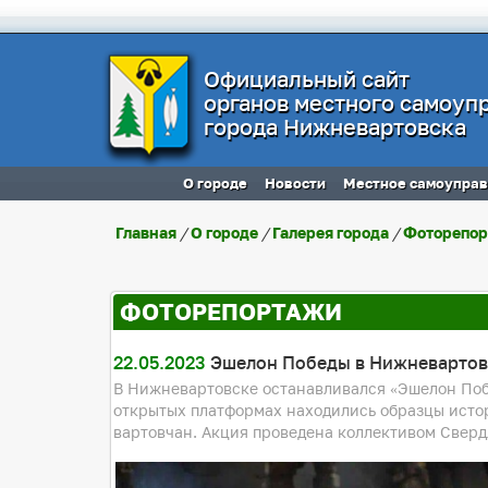
Официальный сайт
органов местного самоуп
города Нижневартовска
О городе
Новости
Местное самоупра
Главная
/
О городе
/
Галерея города
/
Фоторепо
ФОТОРЕПОРТАЖИ
22.05.2023
Эшелон Победы в Нижневартов
В Нижневартовске останавливался «Эшелон Поб
открытых платформах находились образцы истор
вартовчан. Акция проведена коллективом Сверд