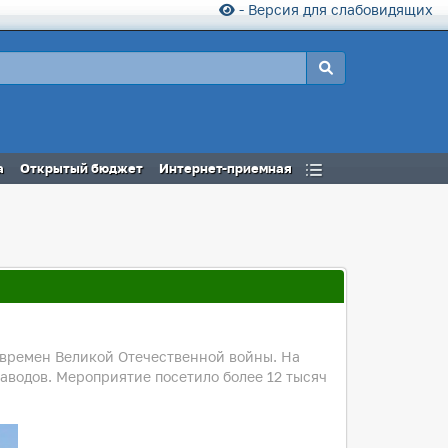
- Версия для слабовидящих
а
Открытый бюджет
Интернет-приемная
 времен Великой Отечественной войны. На
аводов. Мероприятие посетило более 12 тысяч