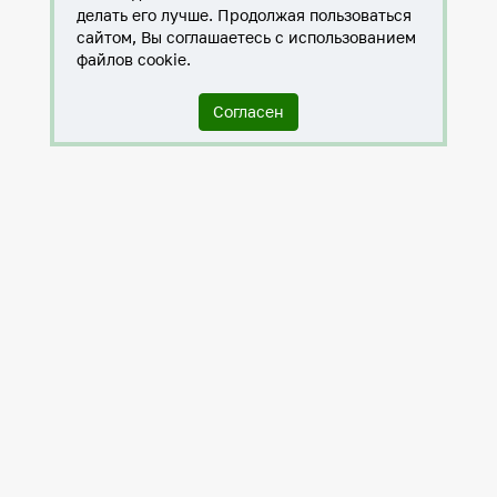
делать его лучше. Продолжая пользоваться
сайтом, Вы соглашаетесь с использованием
файлов cookie.
Согласен
Служба по контракту в ХМАО-Югре
Антитеррористическая комиссия города Нижневартовска
Противодействие коррупции
Нижневартовск – город дружбы
Общественные советы
Мы исполняем 8-ФЗ
Политика в отношении обработки персональных данных