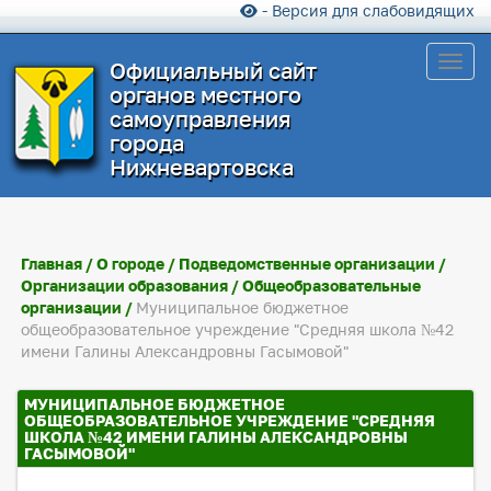
- Версия для слабовидящих
Toggl
Официальный сайт
органов местного
самоуправления
города
Нижневартовска
Главная
/
О городе
/
Подведомственные организации
/
Организации образования
/
Общеобразовательные
организации
/
Муниципальное бюджетное
общеобразовательное учреждение "Средняя школа №42
имени Галины Александровны Гасымовой"
МУНИЦИПАЛЬНОЕ БЮДЖЕТНОЕ
ОБЩЕОБРАЗОВАТЕЛЬНОЕ УЧРЕЖДЕНИЕ "СРЕДНЯЯ
ШКОЛА №42 ИМЕНИ ГАЛИНЫ АЛЕКСАНДРОВНЫ
ГАСЫМОВОЙ"