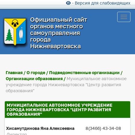
- Версия для слабовидящих
Toggl
Официальный сайт
органов местного
самоуправления
города
Нижневартовска
Главная
/
О городе
/
Подведомственные организации
/
Организации образования
/
Муниципальное автономное
учреждение города Нижневартовска "Центр развития
образования"
МУНИЦИПАЛЬНОЕ АВТОНОМНОЕ УЧРЕЖДЕНИЕ
ГОРОДА НИЖНЕВАРТОВСКА "ЦЕНТР РАЗВИТИЯ
ОБРАЗОВАНИЯ"
Хисамутдинова Яна Алексеевна
8(3466) 43-34-08
Директор