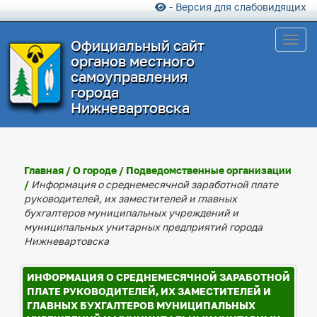
- Версия для слабовидящих
Toggl
Официальный сайт
органов местного
самоуправления
города
Нижневартовска
Главная
/
О городе
/
Подведомственные организации
/
Информация о среднемесячной заработной плате
руководителей, их заместителей и главных
бухгалтеров муниципальных учреждений и
муниципальных унитарных предприятий города
Нижневартовска
ИНФОРМАЦИЯ О СРЕДНЕМЕСЯЧНОЙ ЗАРАБОТНОЙ
ПЛАТЕ РУКОВОДИТЕЛЕЙ, ИХ ЗАМЕСТИТЕЛЕЙ И
ГЛАВНЫХ БУХГАЛТЕРОВ МУНИЦИПАЛЬНЫХ