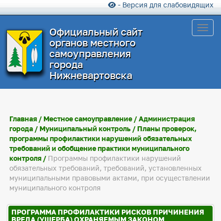
- Версия для слабовидящих
Toggl
Официальный сайт
органов местного
самоуправления
города
Нижневартовска
Главная
/
Местное самоуправление
/
Администрация
города
/
Муниципальный контроль
/
Планы проверок,
программы профилактики нарушений обязательных
требований и обобщение практики муниципального
контроля
/
Программы профилактики нарушений
обязательных требований, требований, установленных
муниципальными правовыми актами, при осуществлении
муниципального контроля
ПРОГРАММА ПРОФИЛАКТИКИ РИСКОВ ПРИЧИНЕНИЯ
ВРЕДА (УЩЕРБА) ОХРАНЯЕМЫМ ЗАКОНОМ