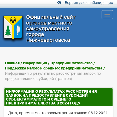
- Версия для слабовидящих
Toggl
Официальный сайт
органов местного
самоуправления
города
Нижневартовска
Главная
/
Информация
/
Предпринимательство
/
Поддержка малого и среднего предпринимательства
/
Информация о результатах рассмотрения заявок по
предоставлению субсидий (грантов)
ИНФОРМАЦИЯ О РЕЗУЛЬТАТАХ РАССМОТРЕНИЯ
ЗАЯВОК НА ПРЕДОСТАВЛЕНИЕ СУБСИДИЙ
СУБЪЕКТАМ МАЛОГО И СРЕДНЕГО
ПРЕДПРИНИМАТЕЛЬСТВА В 2024 ГОДУ
Дата, время и место рассмотрения заявок: 06.12.2024