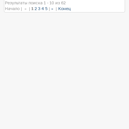
Результаты поиска 1 - 10 из 62
Начало | « |
1
2
3
4
5
|
»
|
Конец