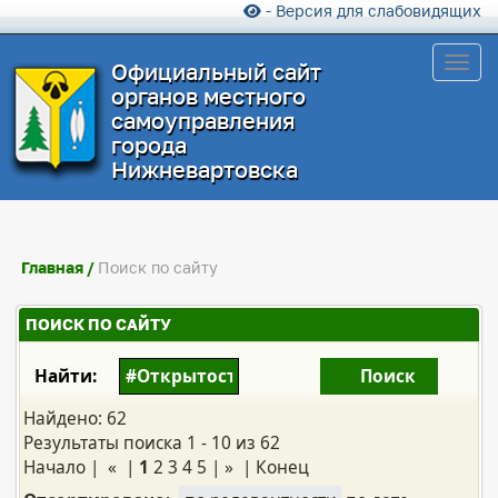
- Версия для слабовидящих
Toggl
Официальный сайт
органов местного
самоуправления
города
Нижневартовска
Главная
/
Поиск по сайту
ПОИСК ПО САЙТУ
Найти:
Найдено: 62
Результаты поиска 1 - 10 из 62
Начало | « |
1
2
3
4
5
|
»
|
Конец