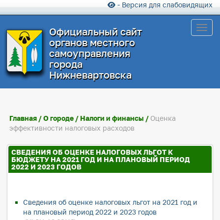
- Версия для слабовидящих
Toggl
Официальный сайт
органов местного
самоуправления
города
Нижневартовска
Главная
/
О городе
/
Налоги и финансы
/
Оценка
эффективности налоговых расходов
СВЕДЕНИЯ ОБ ОЦЕНКЕ НАЛОГОВЫХ ЛЬГОТ К
БЮДЖЕТУ НА 2021 ГОД И НА ПЛАНОВЫЙ ПЕРИОД
2022 И 2023 ГОДОВ
Сведения об оценке налоговых льгот на 2021 год и
на плановый период 2022 и 2023 годов