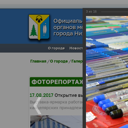
3
из
16
Официальный сайт
органов местного самоуп
города Нижневартовска
О городе
Новости
Местное самоупра
Главная
/
О городе
/
Галерея города
/
Фоторепо
ФОТОРЕПОРТАЖИ
17.08.2017
Открытие выставки-ярмарки "Шк
Выставка-ярмарка работает в формате «все и в 
канцелярских принадлежностей, учебников, шко