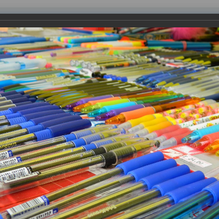
равления
вление
Документы
Муниципальные услуги
Торговая площадк
ртажи
ольный экспресс - 2017"
одном месте». Более 30 предприятий и предпринимателей откр
льной форме, методической литературы, кожгалантерии, обуви