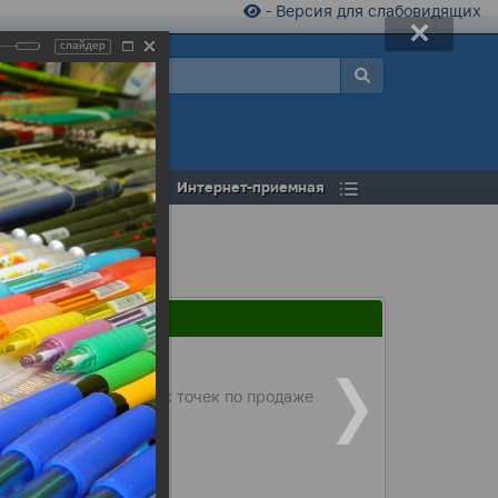
- Версия для слабовидящих
слайдер
а
Открытый бюджет
Интернет-приемная
ыли около 50 торговых точек по продаже
 и других товаров.