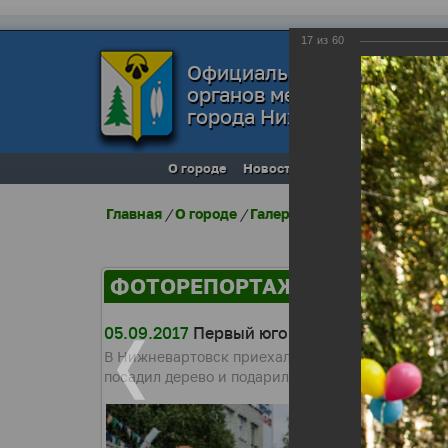
17
из
60
Официальный сайт
органов местного самоуп
города Нижневартовска
О городе
Новости
Местное самоупра
Главная
/
О городе
/
Галерея города
/
Фоторепо
ФОТОРЕПОРТАЖИ
05.09.2017
Первый югорский космонавт С
В Нижневартовск приехал первый югорский косм
посадил дерево и подарил подарок родной школе