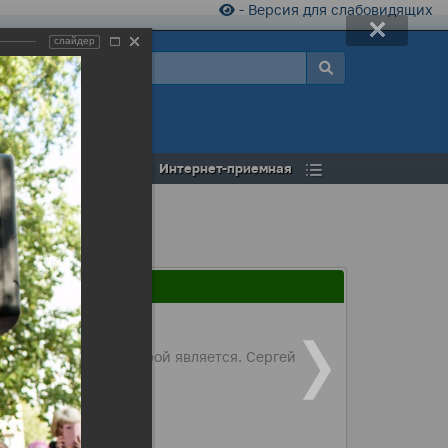
- Версия для слабовидящих
слайдер
а
Открытый бюджет
Интернет-приемная
ы, выпускником которой является. Сергей