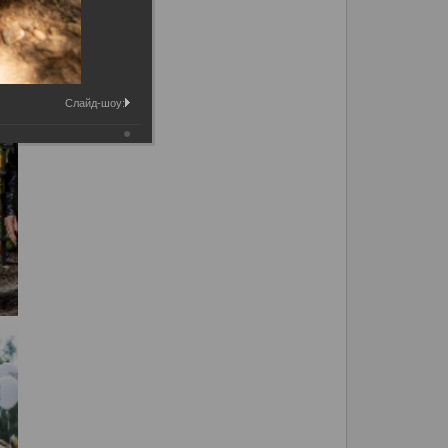
Слайд-шоу: