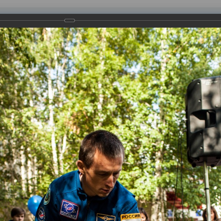
равления
вление
Документы
Муниципальные услуги
Торговая площадк
ртажи
ергей Рыжиков в Нижневартовске
онавт Сергей Рыжиков. Он встретился с учениками 12-й школ
 – элемент собственного рабочего скафандра.