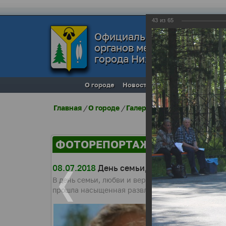
43
из
65
Официальный сайт
органов местного самоуп
города Нижневартовска
О городе
Новости
Местное самоупра
Главная
/
О городе
/
Галерея города
/
Фоторепо
ФОТОРЕПОРТАЖИ
08.07.2018
День семьи, любви и верности
В день семьи, любви и верности на площади Дво
прошла насыщенная развлекательная программа 