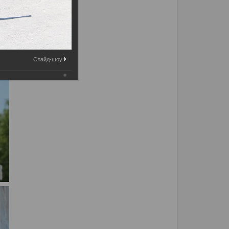
Слайд-шоу: