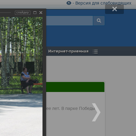
- Версия для слабовидящих
слайдер
а
Открытый бюджет
Интернет-приемная
в браке 20, 30 и более лет. В парке Победы
и многое другое.