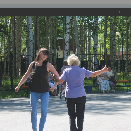
равления
вление
Документы
Муниципальные услуги
Торговая площадк
ртажи
рца искусств прошло чествование супружеских пар, проживших 
– конкурсы, эстафеты, мастер-классы, танцевальный марафон 