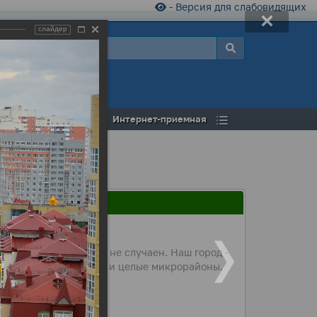
- Версия для слабовидящих
слайдер
а
Открытый бюджет
Интернет-приемная
густа. Данный выбор не случаен. Наш город -
ске новые жилые дома и целые микрорайоны.