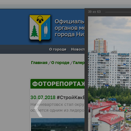
39
из
63
Официальный сайт
органов местного самоуп
города Нижневартовска
О городе
Новости
Местное самоупра
Главная
/
О городе
/
Галерея города
/
Фоторепо
ФОТОРЕПОРТАЖИ
30.07.2018
#СтройКакВЮгре
Нижневартовск стал окружной площадкой праздно
остается одним из лидеров по вводу жилья в Ю