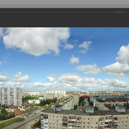
равления
вление
Документы
Муниципальные услуги
Торговая площадк
ртажи
вания Дня строителя в 2018 году. Мероприятия пройдут 11 ав
гре. Смотрите фоторепортаж о том, как строили в Нижневартов