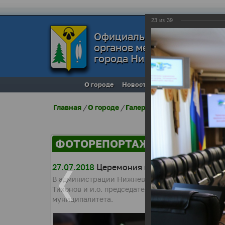
23
из
39
Официальный сайт
органов местного самоуп
города Нижневартовска
О городе
Новости
Местное самоупра
Главная
/
О городе
/
Галерея города
/
Фоторепо
ФОТОРЕПОРТАЖИ
27.07.2018
Церемония награждения ко Дню
В администрации Нижневартовска состоялось т
Тихонов и и.о. председателя Думы Сергей Земл
муниципалитета.