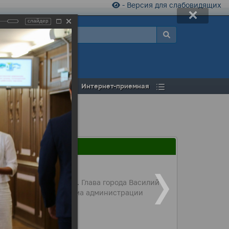
- Версия для слабовидящих
слайдер
а
Открытый бюджет
Интернет-приемная
работника торговли. Глава города Василий
Благодарственные письма администрации