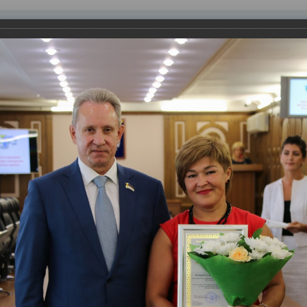
равления
вление
Документы
Муниципальные услуги
Торговая площадк
ртажи
 работника торговли
оржественное мероприятие, приуроченное к празднованию Дня 
янкин вручили участникам почетные грамоты главы города и 