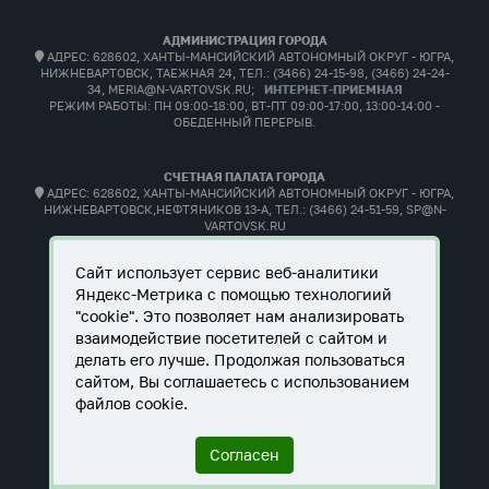
АДМИНИСТРАЦИЯ ГОРОДА
АДРЕС: 628602, ХАНТЫ-МАНСИЙСКИЙ АВТОНОМНЫЙ ОКРУГ - ЮГРА,
НИЖНЕВАРТОВСК, ТАЕЖНАЯ 24, ТЕЛ.: (3466) 24-15-98, (3466) 24-24-
34, MERIA@N-VARTOVSK.RU;
ИНТЕРНЕТ-ПРИЕМНАЯ
РЕЖИМ РАБОТЫ:
ПН 09:00-18:00, ВТ-ПТ 09:00-17:00, 13:00-14:00 -
ОБЕДЕННЫЙ ПЕРЕРЫВ.
СЧЕТНАЯ ПАЛАТА ГОРОДА
АДРЕС: 628602, ХАНТЫ-МАНСИЙСКИЙ АВТОНОМНЫЙ ОКРУГ - ЮГРА,
НИЖНЕВАРТОВСК,НЕФТЯНИКОВ 13-А, ТЕЛ.: (3466) 24-51-59, SP@N-
VARTOVSK.RU
РЕЖИМ РАБОТЫ:
ПН 09:00-18:00, ВТ-ПТ 09:00-17:00, 13:00-14:00 -
ОБЕДЕННЫЙ ПЕРЕРЫВ.
Сайт использует сервис веб-аналитики
Яндекс-Метрика с помощью технологиий
"cookie". Это позволяет нам анализировать
взаимодействие посетителей с сайтом и
делать его лучше. Продолжая пользоваться
сайтом, Вы соглашаетесь с использованием
файлов cookie.
Согласен