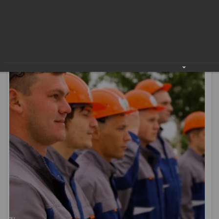
района и Мегиона произнесли клятву верности делу,
которое выбрали.