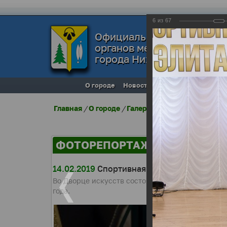
6
из
67
Официальный сайт
органов местного самоуп
города Нижневартовска
О городе
Новости
Местное самоупра
Главная
/
О городе
/
Галерея города
/
Фоторепо
ФОТОРЕПОРТАЖИ
14.02.2019
Спортивная элита - 2018
Во Дворце искусств состоялась церемония честв
года.