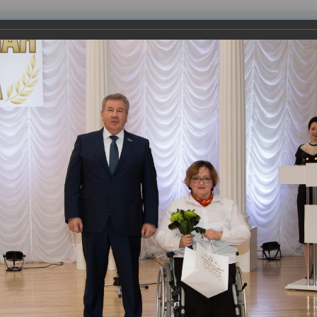
равления
вление
Документы
Муниципальные услуги
Торговая площадк
ртажи
ования лучших атлетов, тренеров и специалистов в области фи