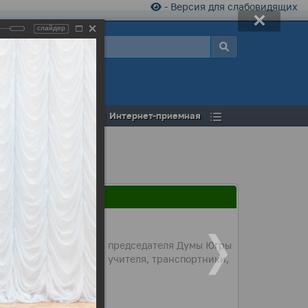
- Версия для слабовидящих
слайдер
а
Открытый бюджет
Интернет-приемная
арственными письмами председателя Думы Югры
строители, нефтяники, учителя, транспортники,