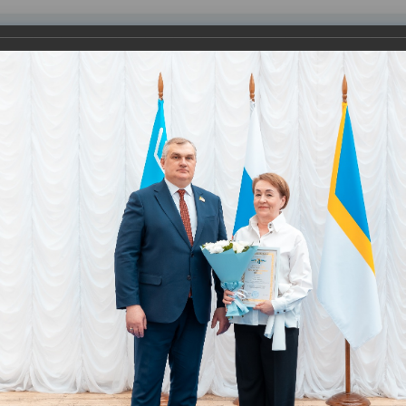
равления
вление
Документы
Муниципальные услуги
Торговая площадк
ртажи
 ХМАО-Югры, Благодарностями Совета законодателей, Благод
юди, которые образцово трудятся на благо города - геологи, 