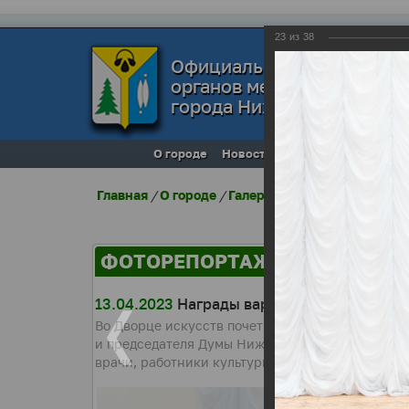
23
из
38
Официальный сайт
органов местного самоуп
города Нижневартовска
О городе
Новости
Местное самоупра
Главная
/
О городе
/
Галерея города
/
Фоторепо
ФОТОРЕПОРТАЖИ
13.04.2023
Награды вартовчан
Во Дворце искусств почетными грамотами Думы
и председателя Думы Нижневартовска получили л
врачи, работники культуры.