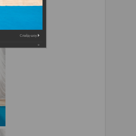
Слайд-шоу: