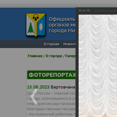
32
из
45
Официальный сайт
органов местного самоуп
города Нижневартовска
О городе
Новости
Местное самоупра
Главная
/
О городе
/
Галерея города
/
Фоторепо
ФОТОРЕПОРТАЖИ
13.06.2023
Вартовчанам в День России вр
День России - главный государственный праздн
города, отличившимся в учебе и спорте, вперв
мероприятия вартовчанам вручили: благодарно
благодарственные письма главы Нижневартовск
«Заслуженный работник транспорта ХМАО-Югры