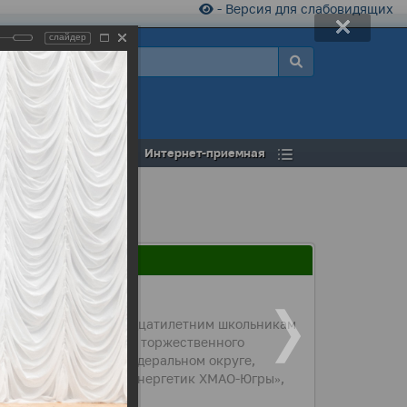
- Версия для слабовидящих
слайдер
а
Открытый бюджет
Интернет-приемная
усств девять четырнадцатилетним школьникам
 Федерации. Во время торжественного
ации в Уральском федеральном округе,
вания «Заслуженный энергетик ХМАО-Югры»,