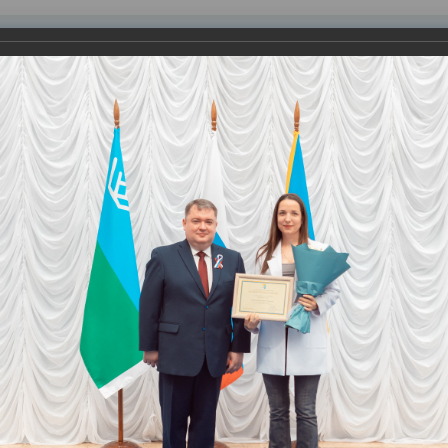
равления
вление
Документы
Муниципальные услуги
Торговая площадк
ртажи
учили паспорта и государственные награды
ик нашего страны. В торжественной обстановке во Дворце иск
ые вручили главный документ – паспорт гражданина Российской
сть полномочного представителя Президента Российской Федер
а и председателя Думы города, а также присвоены почетные з
».