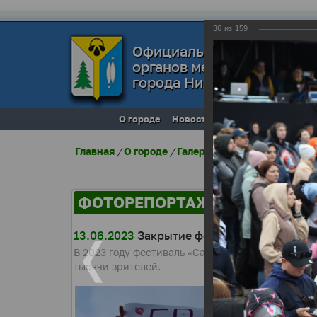
36
из
159
Официальный сайт
органов местного самоуп
города Нижневартовска
О городе
Новости
Местное самоупра
Главная
/
О городе
/
Галерея города
/
Фоторепо
ФОТОРЕПОРТАЖИ
13.06.2023
Закрытие фестиваля «Самотлор
В 2023 году фестиваль «Самотлорские ночи» пр
тысячи зрителей.