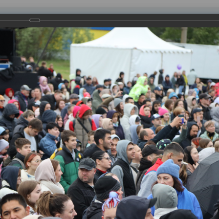
равления
вление
Документы
Муниципальные услуги
Торговая площадк
ртажи
ские ночи-2023»
одлился четыре дня. Состоялось свыше 80 мероприятий, участв