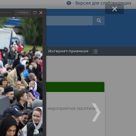
- Версия для слабовидящих
слайдер
а
Открытый бюджет
Интернет-приемная
овали сотни артистов, мероприятия посетили