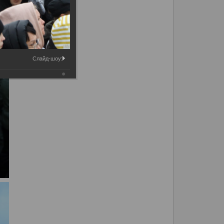
Слайд-шоу: