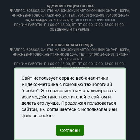
АДМИНИСТРАЦИЯ ГОРОДА
АДРЕС: 628602, ХАНТЫ-МАНСИЙСКИЙ АВТОНОМНЫЙ ОКРУГ - ЮГРА,
НИЖНЕВАРТОВСК, ТАЕЖНАЯ 24, ТЕЛ.: (3466) 24-15-98, (3466) 24-24-
34, MERIA@N-VARTOVSK.RU;
ИНТЕРНЕТ-ПРИЕМНАЯ
РЕЖИМ РАБОТЫ:
ПН 09:00-18:00, ВТ-ПТ 09:00-17:00, 13:00-14:00 -
ОБЕДЕННЫЙ ПЕРЕРЫВ.
СЧЕТНАЯ ПАЛАТА ГОРОДА
АДРЕС: 628602, ХАНТЫ-МАНСИЙСКИЙ АВТОНОМНЫЙ ОКРУГ - ЮГРА,
НИЖНЕВАРТОВСК,НЕФТЯНИКОВ 13-А, ТЕЛ.: (3466) 24-51-59, SP@N-
VARTOVSK.RU
РЕЖИМ РАБОТЫ:
ПН 09:00-18:00, ВТ-ПТ 09:00-17:00, 13:00-14:00 -
ОБЕДЕННЫЙ ПЕРЕРЫВ.
Сайт использует сервис веб-аналитики
Яндекс-Метрика с помощью технологиий
"cookie". Это позволяет нам анализировать
взаимодействие посетителей с сайтом и
делать его лучше. Продолжая пользоваться
сайтом, Вы соглашаетесь с использованием
файлов cookie.
Согласен