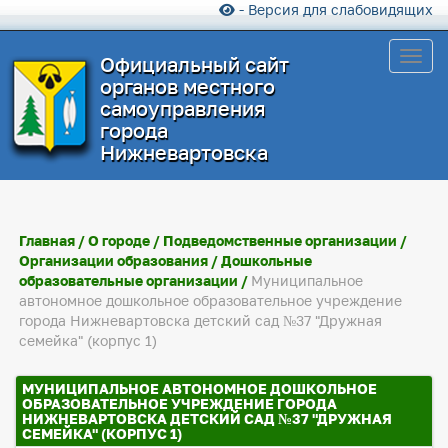
- Версия для слабовидящих
Toggl
Официальный сайт
органов местного
самоуправления
города
Нижневартовска
Главная
/
О городе
/
Подведомственные организации
/
Организации образования
/
Дошкольные
образовательные организации
/
Муниципальное
автономное дошкольное образовательное учреждение
города Нижневартовска детский сад №37 "Дружная
семейка" (корпус 1)
МУНИЦИПАЛЬНОЕ АВТОНОМНОЕ ДОШКОЛЬНОЕ
ОБРАЗОВАТЕЛЬНОЕ УЧРЕЖДЕНИЕ ГОРОДА
НИЖНЕВАРТОВСКА ДЕТСКИЙ САД №37 "ДРУЖНАЯ
СЕМЕЙКА" (КОРПУС 1)