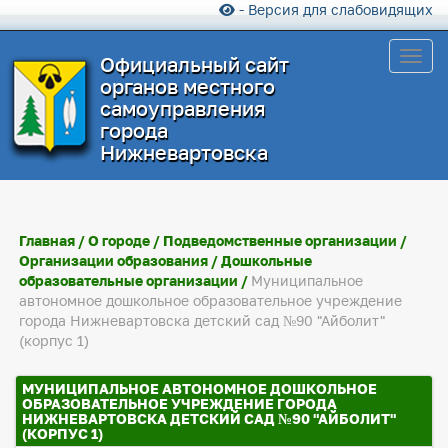
- Версия для слабовидящих
Toggl
Официальный сайт
органов местного
самоуправления
города
Нижневартовска
Главная
/
О городе
/
Подведомственные организации
/
Организации образования
/
Дошкольные
образовательные организации
/
Муниципальное
автономное дошкольное образовательное учреждение
города Нижневартовска детский сад №90 "Айболит"
(корпус 1)
МУНИЦИПАЛЬНОЕ АВТОНОМНОЕ ДОШКОЛЬНОЕ
ОБРАЗОВАТЕЛЬНОЕ УЧРЕЖДЕНИЕ ГОРОДА
НИЖНЕВАРТОВСКА ДЕТСКИЙ САД №90 "АЙБОЛИТ"
(КОРПУС 1)