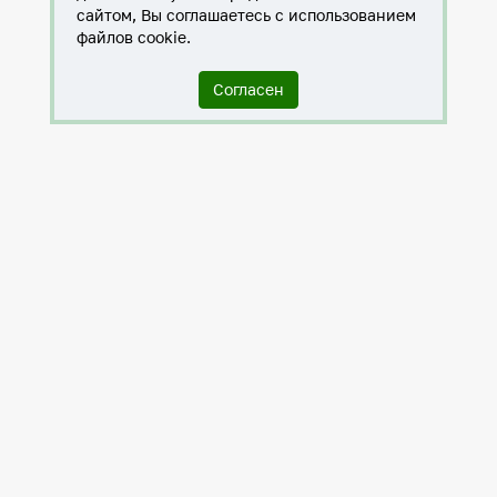
сайтом, Вы соглашаетесь с использованием
файлов cookie.
Согласен
Служба по контракту в ХМАО-Югре
Антитеррористическая комиссия города Нижневартовска
Противодействие коррупции
Нижневартовск – город дружбы
Общественные советы
Мы исполняем 8-ФЗ
Политика в отношении обработки персональных данных
Проектная деятельность