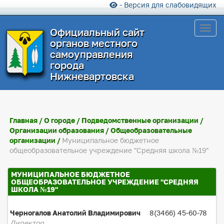
- Версия для слабовидящих
Toggl
Официальный сайт
органов местного
самоуправления
города
Нижневартовска
Главная
/
О городе
/
Подведомственные организации
/
Организации образования
/
Общеобразовательные
организации
/
Муниципальное бюджетное
общеобразовательное учреждение "Средняя школа №19"
МУНИЦИПАЛЬНОЕ БЮДЖЕТНОЕ
ОБЩЕОБРАЗОВАТЕЛЬНОЕ УЧРЕЖДЕНИЕ "СРЕДНЯЯ
ШКОЛА №19"
Черногалов Анатолий Владимирович
8(3466) 45-60-78
Директор