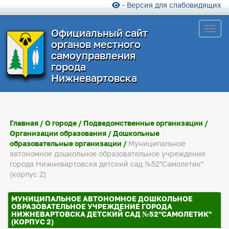
- Версия для слабовидящих
Toggl
Официальный сайт
органов местного
самоуправления
города
Нижневартовска
Главная
/
О городе
/
Подведомственные организации
/
Организации образования
/
Дошкольные
образовательные организации
/
Муниципальное
автономное дошкольное образовательное учреждение
города Нижневартовска детский сад №52"Самолетик"
(корпус 2)
МУНИЦИПАЛЬНОЕ АВТОНОМНОЕ ДОШКОЛЬНОЕ
ОБРАЗОВАТЕЛЬНОЕ УЧРЕЖДЕНИЕ ГОРОДА
НИЖНЕВАРТОВСКА ДЕТСКИЙ САД №52"САМОЛЕТИК"
(КОРПУС 2)