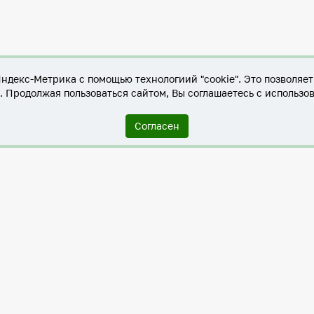
Яндекс-Метрика с помощью технологиий "cookie". Это позволяе
е. Продолжая пользоваться сайтом, Вы соглашаетесь с использо
Согласен
Служба по контракту в ХМАО-Югре
Антитеррористическая комиссия города Нижневартовска
Противодействие коррупции
Нижневартовск – город дружбы
Общественные советы