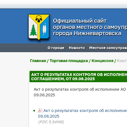
Официальный сайт
органов местного самоуп
города Нижневартовска
О городе
Новости
Местное самоупра
Главная
/
Торговая площадка
/
Концессия
/
Конт
АКТ О РЕЗУЛЬТАТАХ КОНТРОЛЯ ОБ ИСПОЛН
СОГЛАШЕНИЕМ, ОТ 09.06.2025
Акт о результатах контроля об исполнении А
09.06.2025
Акт о результатах контроля об исполнен
09.06.2025
(PDF, 5.54Мб)