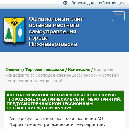
- Версия для слабовидящих
Toggl
Официальный сайт
органов местного
самоуправления
города
Нижневартовска
Главная
/
Торговая площадка
/
Концессия
/
Контроль
концедента за соблюдением концессионерами условий
концессионных соглашений
АКТ О РЕЗУЛЬТАТАХ КОНТРОЛЯ ОБ ИСПОЛНЕНИИ АО
″ГОРОДСКИЕ ЭЛЕКТРИЧЕСКИЕ СЕТИ″ МЕРОПРИЯТИЙ,
ПРЕДУСМОТРЕННЫХ КОНЦЕССИОННЫМ
СОГЛАШЕНИЕМ, ОТ 09.06.2025
Акт о результатах контроля об исполнении АО
″Городские электрические сети″ мероприятий,