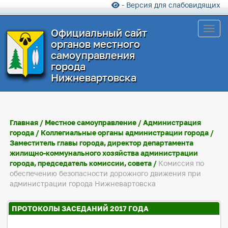
- Версия для слабовидящих
Toggl
Официальный сайт
органов местного
самоуправления
города
Нижневартовска
Главная
/
Местное самоуправление
/
Администрация
города
/
Коллегиальные органы администрации города
/
Заместитель главы города, директор департамента
жилищно-коммунального хозяйства администрации
города, председатель комиссии, совета
/
Комиссия по
обеспечению безопасности дорожного движения при
администрации города Нижневартовска
ПРОТОКОЛЫ ЗАСЕДАНИЙ 2017 ГОДА